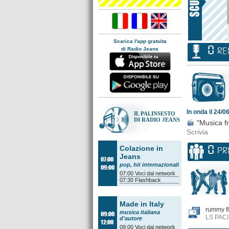
Scarica l'app gratuita
0
di Radio Jeans
RE
In onda il 24/0
IL PALINSESTO
DI RADIO JEANS
"Musica fr
Scrivia
0
Colazione in
PR
Jeans
07:00
pop, hit internazionali
09:00
07:00
Voci dal network
07:30
Flashback
Made in Italy
rummy fl
musica italiana
09:00
LS PACI
d'autore
12:00
09:00
Voci dal network