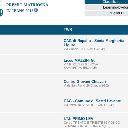
Classifica gener
PREMIO MATRIOSKA
Learning-by-do
IN JEANS 2013
Miglior DJ
TWR
CAG di Rapallo - Santa Margherita
Ligure
Via Canale, 11 RAPALLO(GE)
Liceo MAZZINI G.
VIA P. RETI 25 GENOVA
SAMPIERDARENA(GE)
Centro Giovani Chiavari
Viale San Pio X, 26 Chiavari(GE)
CAG - Comune di Sestri Levante
Via Primi, 10 SESTRI LEVANTE(GE)
I.T.I. PRIMO LEVI
Corso TRENTO E TRIESTE 87 RONCO
SCRIVIA BORGO FORNARI(GE)