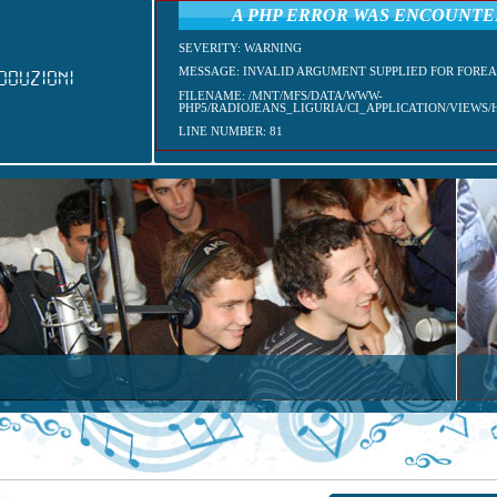
A PHP ERROR WAS ENCOUNT
SEVERITY: WARNING
MESSAGE: INVALID ARGUMENT SUPPLIED FOR FOREA
ODUZIONI
FILENAME: /MNT/MFS/DATA/WWW-
PHP5/RADIOJEANS_LIGURIA/CI_APPLICATION/VIEWS
LINE NUMBER: 81
OGRAMMI DI RADIO JEANS