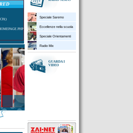
ERED
Speciale Saremo
CH()
Eccellenze nella scuola
/HOMEPAGE.PHP
Speciale Orientamenti
Radio Mix
GUARDA I
VIDEO