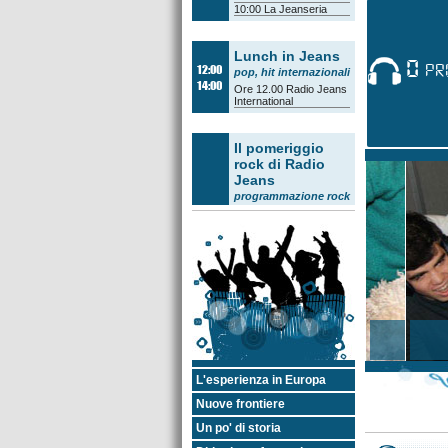
10:00
La Jeanseria
Lunch in Jeans
0
PR
12:00
pop, hit internazionali
14:00
Ore 12.00
Radio Jeans
International
Il pomeriggio
rock di Radio
Jeans
programmazione rock
14:00
Tam Tam Orienta
14:30
Voci dal network
15:30
Il quarto d'ora
14:00
accademico
/
Il
18:00
mestiere della
settimana
16:00 Il Meglio di... Voci
dal Network
16:45
Flash Back
17:00
La ballata delle
I PR
cinque
17:15 Il Meglio di... Voci
dal Network
L'esperienza in Europa
Nuove frontiere
Bella raga -
L'aperitivo in
Un po' di storia
Jeans