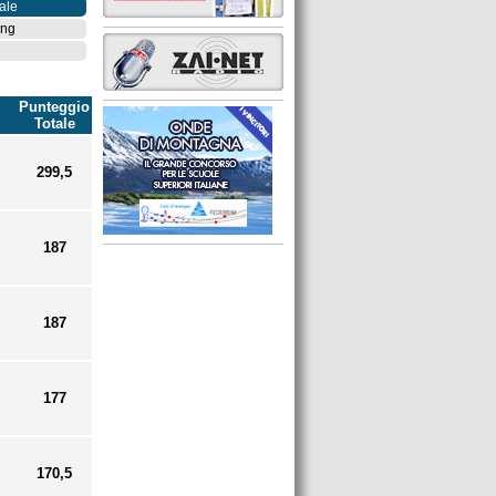
ale
ing
Punteggio
Totale
299,5
187
187
177
170,5