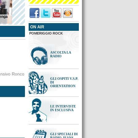
benga
ON AIR
 scuole
ntro di
POMERIGGIO ROCK
è stato
vio dei
pita
 numero
ASCOLTA LA
RADIO
ensivo Ronco
GLI OSPITI V.S.P.
DI
ORIENTATHON
LE INTERVISTE
IN ESCLUSIVA
GLI SPECIALI DI
RADIO JEANS