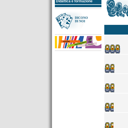
Didattica e formazione
hip hop, reggae
18:00
19:00
Avviare
20:00
un'impresa
/
Il contratto
di apprendistato
/
DICONO
Europa Orienta
DI NOI
19:30 Il Meglio di... Voci
dal Network
Le Venti in
Jeans
20:00
R&B, soul
21:30
20:00 Teen20 (le
migliori classifiche delle
TWR)
Stump stump in
21:30
Jeans
00:00
house, tecno, dance
22:00
Voci dal network
Blu notte
00:00
blues, jazz, chill out,
07:00
classica
--:--
Città in musica