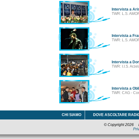
00:00
house, tecno, dance
Intervista a Ari
22:00
Voci dal network
TWR: L.S. AMO
Blu notte
00:00
blues, jazz, chill out,
07:00
classica
Intervista a F
--:--
Città in musica
TWR: L.S. AMO
Intervista a Don
TWR: I.I.S. Arz
Intervista a Obl
TWR: CAG - Com
CHI SIAMO
DOVE ASCOLTARE RADI
© Copyright 2026 La
Pri