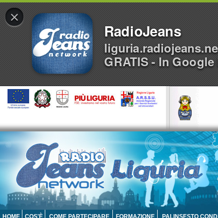
×
RadioJeans
liguria.radiojeans.ne
GRATIS - In Google 
HOME
COS'È
COME PARTECIPARE
FORMAZIONE
PALINSESTO COND