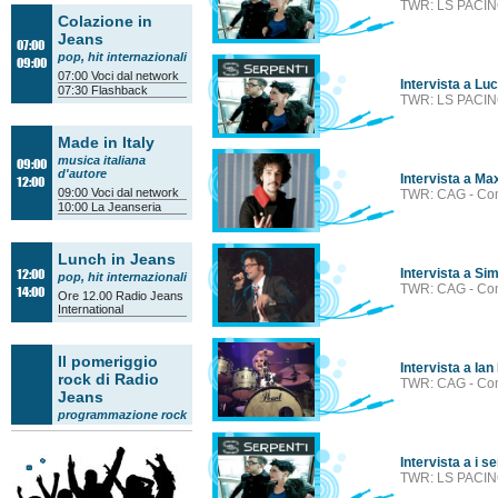
TWR: LS PACINO
Colazione in
Jeans
07:00
pop, hit internazionali
09:00
07:00
Voci dal network
Intervista a Lu
07:30
Flashback
TWR: LS PACINO
Made in Italy
musica italiana
09:00
d'autore
Intervista a Ma
12:00
09:00
Voci dal network
TWR: CAG - Com
10:00
La Jeanseria
Lunch in Jeans
12:00
Intervista a Si
pop, hit internazionali
TWR: CAG - Com
14:00
Ore 12.00
Radio Jeans
International
Il pomeriggio
Intervista a Ian
rock di Radio
TWR: CAG - Com
Jeans
programmazione rock
14:00
Tam Tam Orienta
14:30
Voci dal network
Intervista a i s
15:30
Il quarto d'ora
14:00
accademico
/
Il
TWR: LS PACINO
18:00
mestiere della