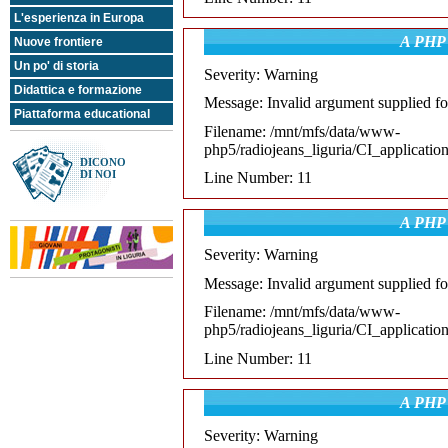
L'esperienza in Europa
Bella raga -
A PHP 
Nuove frontiere
L'aperitivo in
Jeans
Un po' di storia
Severity: Warning
hip hop, reggae
18:00
Didattica e formazione
19:00
Avviare
Message: Invalid argument supplied fo
20:00
un'impresa
/
Il contratto
Piattaforma educational
di apprendistato
/
Filename: /mnt/mfs/data/www-
Europa Orienta
php5/radiojeans_liguria/CI_applicatio
19:30 Il Meglio di... Voci
dal Network
DICONO
DI NOI
Line Number: 11
Le Venti in
A PHP 
Jeans
20:00
R&B, soul
21:30
Severity: Warning
20:00 Teen20 (le
migliori classifiche delle
TWR)
Message: Invalid argument supplied fo
Filename: /mnt/mfs/data/www-
Stump stump in
php5/radiojeans_liguria/CI_applicatio
21:30
Jeans
Line Number: 11
00:00
house, tecno, dance
22:00
Voci dal network
A PHP 
Blu notte
Severity: Warning
00:00
blues, jazz, chill out,