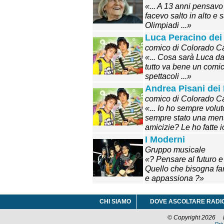
«... A 13 anni pensavo
facevo salto in alto e 
Olimpiadi ...»
Luca Peracino dei
comico di Colorado C
«... Cosa sarà Luca d
tutto va bene un comic
spettacoli ...»
Andrea Pisani dei
comico di Colorado C
«... Io ho sempre volut
sempre stato una ment
amicizie? Le ho fatte io 
I Moderni
Gruppo musicale
«? Pensare al futuro e
Quello che bisogna fa
e appassiona ?»
CHI SIAMO
DOVE ASCOLTARE RADI
© Copyright 2026 La