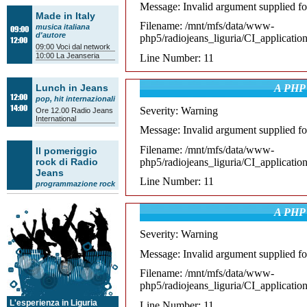
Message: Invalid argument supplied fo
Made in Italy
Filename: /mnt/mfs/data/www-
musica italiana
09:00
d'autore
php5/radiojeans_liguria/CI_applicatio
12:00
09:00
Voci dal network
10:00
La Jeanseria
Line Number: 11
Lunch in Jeans
A PHP 
12:00
pop, hit internazionali
14:00
Severity: Warning
Ore 12.00
Radio Jeans
International
Message: Invalid argument supplied fo
Filename: /mnt/mfs/data/www-
Il pomeriggio
php5/radiojeans_liguria/CI_applicatio
rock di Radio
Jeans
Line Number: 11
programmazione rock
14:00
Tam Tam Orienta
14:30
Voci dal network
A PHP 
15:30
Il quarto d'ora
14:00
accademico
/
Il
18:00
mestiere della
Severity: Warning
settimana
16:00 Il Meglio di... Voci
Message: Invalid argument supplied fo
dal Network
16:45
Flash Back
Filename: /mnt/mfs/data/www-
17:00
La ballata delle
cinque
php5/radiojeans_liguria/CI_applicatio
17:15 Il Meglio di... Voci
dal Network
L'esperienza in Liguria
Line Number: 11