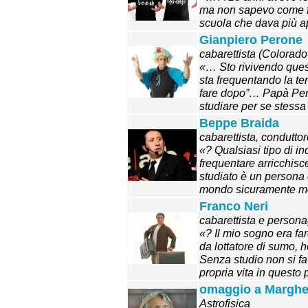
ma non sapevo come far
scuola che dava più a
Gianpiero Perone
cabarettista (Colorado
«… Sto rivivendo ques
sta frequentando la te
fare dopo”… Papà Pero
studiare per se stessa
Beppe Braida
cabarettista, conduttor
«? Qualsiasi tipo di i
frequentare arricchis
studiato è un persona 
mondo sicuramente m
Franco Neri
cabarettista e persona
«? Il mio sogno era fare 
da lottatore di sumo, h
Senza studio non si f
propria vita in questo
omaggio a Marghe
Astrofisica