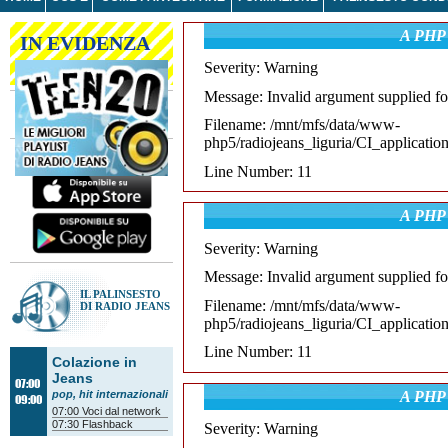
A PHP 
IN EVIDENZA
Severity: Warning
Message: Invalid argument supplied fo
Filename: /mnt/mfs/data/www-
php5/radiojeans_liguria/CI_applicatio
Scarica l'app gratuita
di Radio Jeans
Line Number: 11
A PHP 
Severity: Warning
Message: Invalid argument supplied fo
IL PALINSESTO
Filename: /mnt/mfs/data/www-
DI RADIO JEANS
php5/radiojeans_liguria/CI_applicatio
Line Number: 11
Colazione in
Jeans
07:00
A PHP 
pop, hit internazionali
09:00
07:00
Voci dal network
07:30
Flashback
Severity: Warning