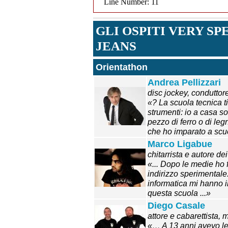
Line Number: 11
GLI OSPITI VERY SP
JEANS
Orientathon
Andrea Pellizzari
disc jockey, conduttore
«? La scuola tecnica t
strumenti: io a casa so
pezzo di ferro o di legn
che ho imparato a scu
Marco Ligabue
chitarrista e autore de
«... Dopo le medie ho f
indirizzo sperimentale
informatica mi hanno i
questa scuola ...»
Diego Casale
attore e cabarettista
«… A 13 anni avevo le 