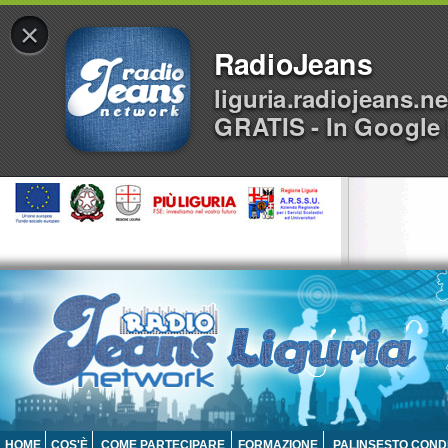
×
RadioJeans
liguria.radiojeans.ne
GRATIS - In Google 
HOME
COS'È
COME PARTECIPARE
FORMAZIONE
PALINSESTO COND